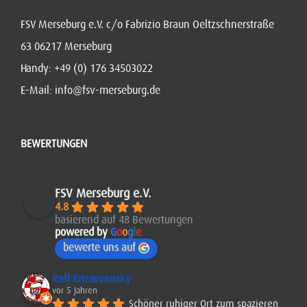
FSV Merseburg e.V. c/o Fabrizio Braun Oeltzschnerstraße
63 06217 Merseburg
Handy:
+49 (0) 176 34503022
E-Mail:
info@fsv-merseburg.de
BEWERTUNGEN
FSV Merseburg e.V.
4.8
basierend auf 48 Bewertungen
powered by
G
o
o
g
l
e
bewerte uns auf
Ralf Krizsovensky
vor 5 Jahren
Schöner ruhiger Ort zum spazieren 