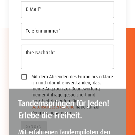
E-Mail
Telefonnummer
Ihre Nachricht
Mit dem Absenden des Formulars erkläre
ich mich damit einverstanden, dass
meine Angaben zur Beantwortung
meiner Anfrage gespeichert und
verarbeitet werden. Die
Tandemspringen für Jeden!
Datenschutzerklärung
habe ich zur
Kenntnis genommen.
Erlebe die Freiheit.
SENDEN
Mit erfahrenen Tandempiloten den