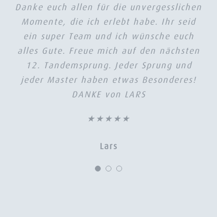
Danke euch allen für die unvergesslichen
Ich danke euch für das unvergessliche
Mein Tandemsprung war Top
Momente, die ich erlebt habe. Ihr seid
organisiert! Vor Ort alle freundlich!
Erlebnis ein großes Dankeschön an
Flug ging dank gutem Wetter planmäßig
ein super Team und ich wünsche euch
meinem Tandemmeister Thomas und
Kameramann Karl ihr alle seid ein cooles
alles Gute. Freue mich auf den nächsten
hoch!
12. Tandemsprung. Jeder Sprung und
Mein Sprunglehrer René war äußerst
Team und ich habe mich sehr sicher
kompetent, gab mir sofort das Gefühl in
jeder Master haben etwas Besonderes!
gefühlt
den richtigen Händen zu sein. Abläufe,
DANKE von LARS
★★★★★
Landung usw wurden abgesprochen – es
★★★★★
hat einfach alles gepasst!
Chris
Ein wunderschönes Erlebnis. Wird
Lars
wiederholt
★★★★★
Carlitofetzt