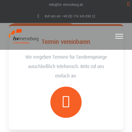
Tandemsprung
Zum
info@fsv-merseburg.de
Inhalt
Ruf uns an: +49 (0) 176 345 030 22
springen
GUTSCHEIN BESTELLEN
Termin vereinbaren
Wir vergeben Termine für Tandemsprünge
ausschließlich telefonisch. Bitte ruf uns
einfach an: