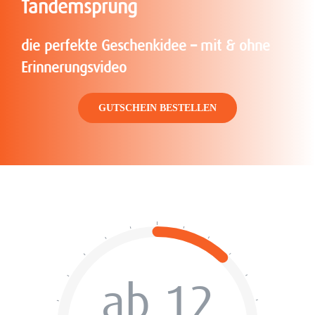
Tandemsprung
die perfekte Geschenkidee – mit & ohne
Erinnerungsvideo
GUTSCHEIN BESTELLEN
ab 12