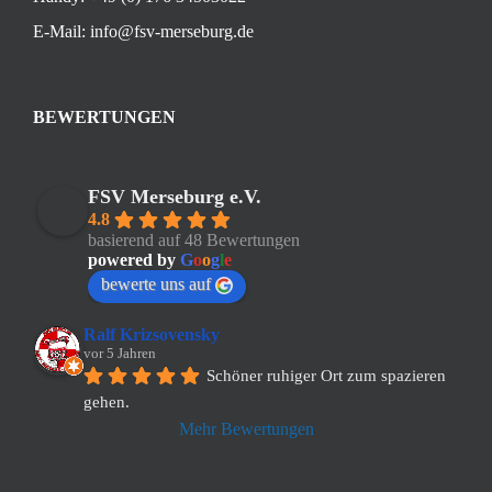
E-Mail:
info@fsv-merseburg.de
BEWERTUNGEN
FSV Merseburg e.V.
4.8
basierend auf 48 Bewertungen
powered by
G
o
o
g
l
e
bewerte uns auf
Ralf Krizsovensky
vor 5 Jahren
Schöner ruhiger Ort zum spazieren 
gehen.
Mehr Bewertungen