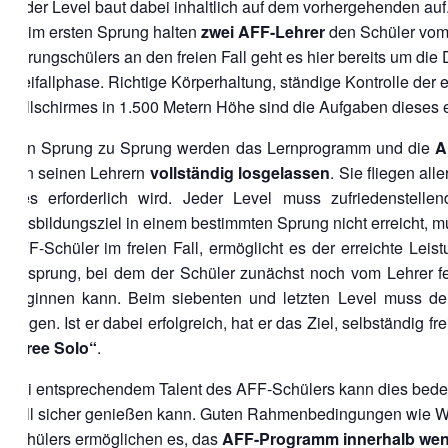
Jeder Level baut dabei inhaltlich auf dem vorhergehenden auf
Beim ersten Sprung halten
zwei AFF-Lehrer
den Schüler vom 
Sprungschülers an den freien Fall geht es hier bereits um d
Freifallphase. Richtige Körperhaltung, ständige Kontrolle de
Fallschirmes in 1.500 Metern Höhe sind die Aufgaben dieses 
Von Sprung zu Sprung werden das Lernprogramm und die
A
von seinen Lehrern
vollständig losgelassen
. Sie fliegen al
dies erforderlich wird. Jeder Level muss zufriedenstel
Ausbildungsziel in einem bestimmten Sprung nicht erreicht, m
AFF-Schüler im freien Fall, ermöglicht es der erreichte Lei
Absprung, bei dem der Schüler zunächst noch vom Lehrer fest
beginnen kann. Beim siebenten und letzten Level muss der
zeigen. Ist er dabei erfolgreich, hat er das Ziel, selbständig 
„Free Solo“
.
Bei entsprechendem Talent des AFF-Schülers kann dies bede
Fall sicher genießen kann. Guten Rahmenbedingungen wie We
Schülers ermöglichen es, das
AFF-Programm innerhalb wen