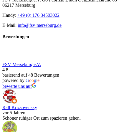
06217 Merseburg
Handy:
+49 (0) 176 34503022
E-Mail:
info@fsv-merseburg.de
Bewertungen
FSV Merseburg e.V.
4.8
basierend auf 48 Bewertungen
powered by
G
o
o
g
l
e
bewerte uns auf
Ralf Krizsovensky
vor 5 Jahren
Schöner ruhiger Ort zum spazieren gehen.